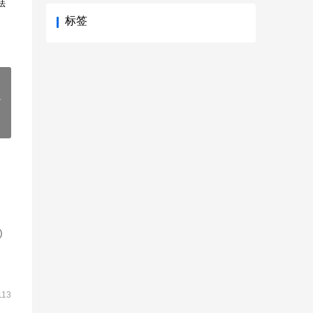
法
标签
么
)
113