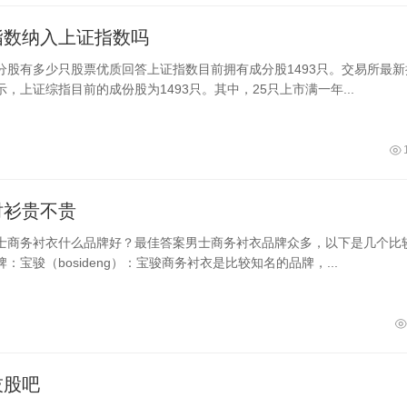
指数纳入上证指数吗
分股有多少只股票优质回答上证指数目前拥有成分股1493只。交易所最新
，上证综指目前的成份股为1493只。其中，25只上市满一年...
衬衫贵不贵
士商务衬衣什么品牌好？最佳答案男士商务衬衣品牌众多，以下是几个比
：宝骏（bosideng）：宝骏商务衬衣是比较知名的品牌，...
技股吧