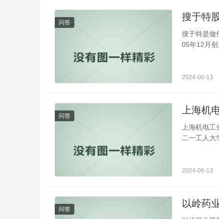
搜于特
问答
搜于特是做
05年12月
2024-06-13
上海机
问答
上海机电工
二一工人大学
2024-06-13
以岭药
问答