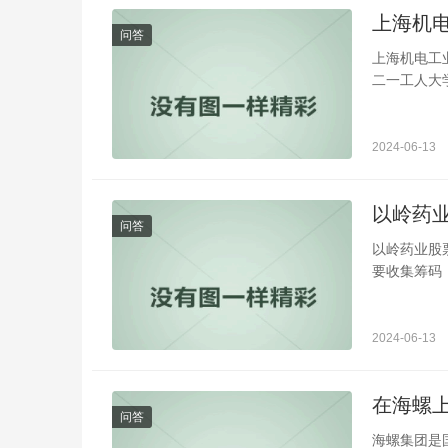
上海机
问答
上海机电工
二一工人大学
2024-06-13
以岭药
问答
以岭药业股
要收集筹码
2024-06-13
在海螺
问答
海螺集团是