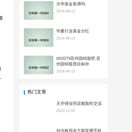
兴华基金靠谱吗
2024-06-13
要
华夏行业基金分红
2024-06-13
002079苏州固锝股吧 苏
州固锝股票目标价
用
2024-06-13
，
热门文章
回
天齐锂业同花顺股民交流
2023-12-02
创业板指东方财富网手机