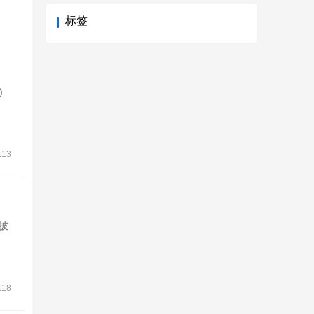
标签
)
113
披
118