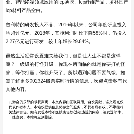
业、智能终端领域应用的lcp薄膜、lcp纤维产品，填补国产
lcp材料产品空白。
普利特的研发投入不菲。2016年以来，公司年度研发投入
均超过亿元。2018年，其净利润同比下降58%时，仍投入
2.27亿元进行研发，较上年增长29.84%。
虽然生活经常设置难关给我们，但是让人生不都是这样
嘛？一级级的打怪升级，你现在所面临的就是你要打的怪
兽，等你打赢，你就升级了。所以遇到问题不要气馁。如
需了解更多002324股票实时行情的信息，欢迎点击客有代
其他内容。
九游会俱乐部的版权声明：本文内容由互联网用户自发贡献，该文观点仅
代表作者本人。本站仅提供信息储存空间服务，不拥有所有权，不承担相
关法律责任。如有发现本站涉嫌抄袭侵权/违法违规的内容，请发送邮件，
一经查实，本站将立刻删除。