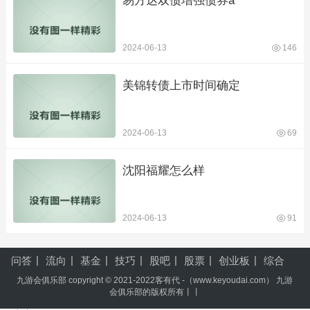
易方达双债增强债券a
2024-06-13
146
美锦转债上市时间确定
2024-06-13
69
沈阳福耀怎么样
2024-06-13
91
问答
流向
基金
技巧
股吧
股票
创业板
综合
九游会俱乐部 copyright © 2021-2022客有代 -（www.keyoudai.com） 九游
会俱乐部的版权所有丨丨