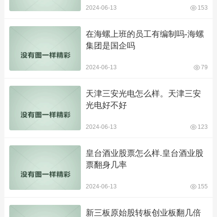
2024-06-13
153
在海螺上班的员工有编制吗-海螺
集团是国企吗
2024-06-13
79
天津三安光电怎么样。天津三安
光电好不好
2024-06-13
123
皇台酒业股票怎么样.皇台酒业股
票翻身几率
2024-06-13
155
新三板原始股转板创业板翻几倍