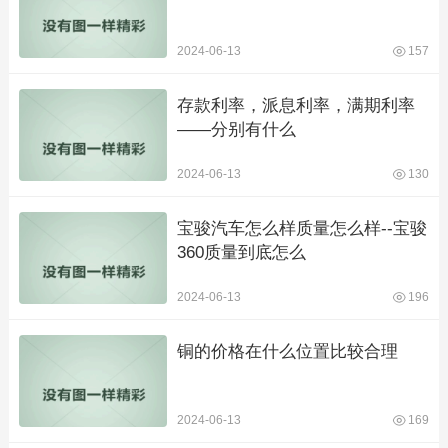
2024-06-13
157
存款利率，派息利率，满期利率
——分别有什么
2024-06-13
130
宝骏汽车怎么样质量怎么样--宝骏
360质量到底怎么
2024-06-13
196
铜的价格在什么位置比较合理
2024-06-13
169