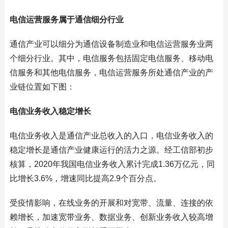
电信运营服务属于通信细分行业
通信产业可以细分为通信设备制造业和电信运营服务业两
个细分行业。其中，电信服务包括固定电信服务、移动电
信服务和其他电信服务，电信运营服务所处通信产业的产
业链位置如下图：
电信业务收入稳定增长
电信业务收入是通信产业总收入的入口，电信业务收入的
稳定增长是通信产业健康运行的活力之源。经工信部初步
核算，2020年我国电信业务收入累计完成1.36万亿元，同
比增长3.6%，增速同比提高2.9个百分点。
受疫情影响，在线业务的开展和对宽带、流量、连接的依
赖增长，加速宽带业务、数据业务、创新业务收入较高增