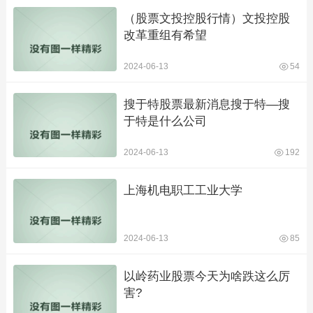
（股票文投控股行情）文投控股
改革重组有希望
2024-06-13
54
搜于特股票最新消息搜于特—搜
于特是什么公司
2024-06-13
192
上海机电职工工业大学
2024-06-13
85
以岭药业股票今天为啥跌这么厉
害?