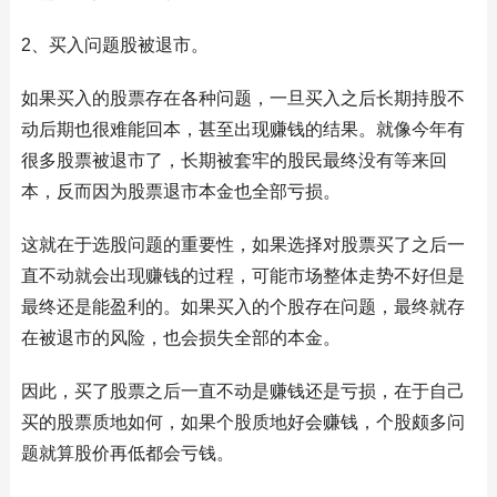
2、买入问题股被退市。
如果买入的股票存在各种问题，一旦买入之后长期持股不
动后期也很难能回本，甚至出现赚钱的结果。就像今年有
很多股票被退市了，长期被套牢的股民最终没有等来回
本，反而因为股票退市本金也全部亏损。
这就在于选股问题的重要性，如果选择对股票买了之后一
直不动就会出现赚钱的过程，可能市场整体走势不好但是
最终还是能盈利的。如果买入的个股存在问题，最终就存
在被退市的风险，也会损失全部的本金。
因此，买了股票之后一直不动是赚钱还是亏损，在于自己
买的股票质地如何，如果个股质地好会赚钱，个股颇多问
题就算股价再低都会亏钱。