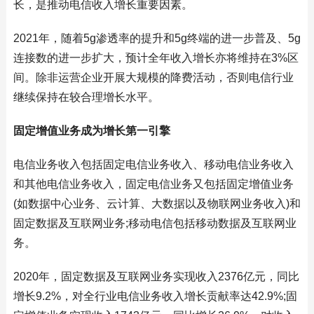
长，是推动电信收入增长重要因素。
2021年，随着5g渗透率的提升和5g终端的进一步普及、5g
连接数的进一步扩大，预计全年收入增长亦将维持在3%区
间。除非运营企业开展大规模的降费活动，否则电信行业
继续保持在较合理增长水平。
固定增值业务成为增长第一引擎
电信业务收入包括固定电信业务收入、移动电信业务收入
和其他电信业务收入，固定电信业务又包括固定增值业务
(如数据中心业务、云计算、大数据以及物联网业务收入)和
固定数据及互联网业务;移动电信包括移动数据及互联网业
务。
2020年，固定数据及互联网业务实现收入2376亿元，同比
增长9.2%，对全行业电信业务收入增长贡献率达42.9%;固