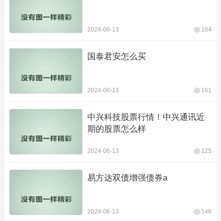
2024-06-13
184
国泰君安怎么买
2024-06-13
161
中兴科技股票行情！中兴通讯近
期的股票怎么样
2024-06-13
125
易方达双债增强债券a
2024-06-13
146