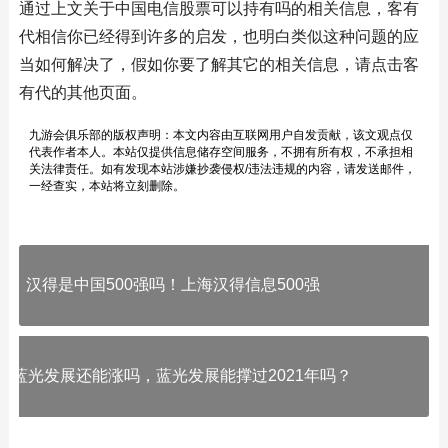
通过上文关于中国电信股票可以持有吗的相关信息，客有
代相信你已经得到许多的启发，也明白类似这种问题的应
当如何解决了，假如你要了解其它的相关信息，请点击客
有代的其他页面。
九游会俱乐部的版权声明：本文内容由互联网用户自发贡献，该文观点仅
代表作者本人。本站仅提供信息储存空间服务，不拥有所有权，不承担相
关法律责任。如有发现本站涉嫌抄袭侵权/违法违规的内容，请发送邮件，
一经查实，本站将立刻删除。
汉得是中国500强吗！上海汉得信息500强
蓝光发展还能涨吗，蓝光发展能撑过2021年吗？