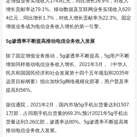
定增值业务实现收入1743亿元，同比增长26.9%，对收入
增长贡献率达79.1%。移动数据及互联网业务实现收入620
4亿元，同比增长1.7%，对收入增长贡献率为22.3%。固定
增值业务成为电信业务收入增长的第一引擎。
5g渗透率不断提高推动电信业务收入发展
除了固定增值业务推动，5g渗透率不断提高，5g用户不断
增加同样推动电信业务收入增长。2021年3月，《中华人
民共和国国民经济和社会发展第十四个五年规划和2035年
远景目标纲要》指出加快5g网络规模化部署，用户普及率
提高到56%。
据信通院，2021年2月，国内市场5g手机出货量达到1507.
1万部，占同期手机出货量的69.3%;预计2021年5g手机出
货量达到3.26亿部，渗透率达80%。5g渗透率不断提高将
推动电信业务收入发展。