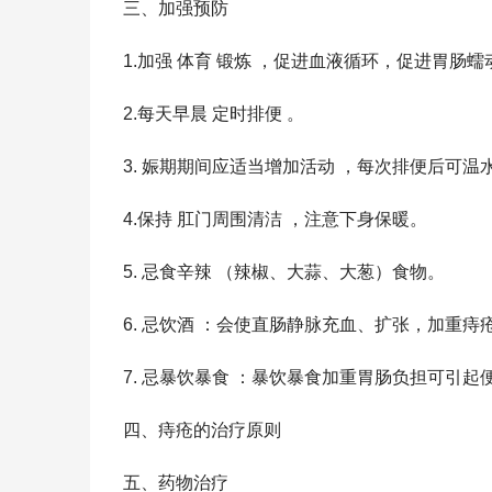
三、加强预防
1.加强 体育 锻炼 ，促进血液循环，促进胃肠
2.每天早晨 定时排便 。
3. 娠期期间应适当增加活动 ，每次排便后可温
4.保持 肛门周围清洁 ，注意下身保暖。
5. 忌食辛辣 （辣椒、大蒜、大葱）食物。
6. 忌饮酒 ：会使直肠静脉充血、扩张，加重痔
7. 忌暴饮暴食 ：暴饮暴食加重胃肠负担可引
四、痔疮的治疗原则
五、药物治疗