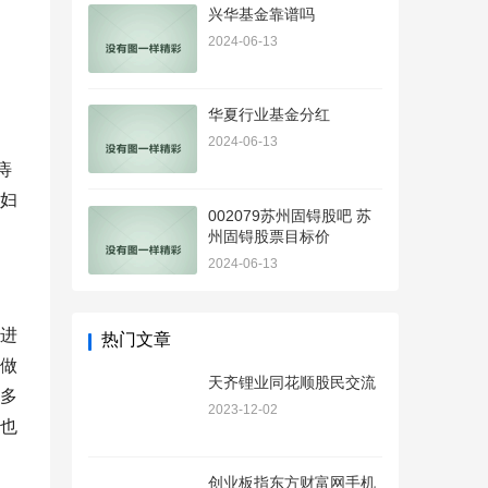
兴华基金靠谱吗
2024-06-13
华夏行业基金分红
2024-06-13
痔
妇
002079苏州固锝股吧 苏
州固锝股票目标价
2024-06-13
进
热门文章
做
天齐锂业同花顺股民交流
多
2023-12-02
也
创业板指东方财富网手机