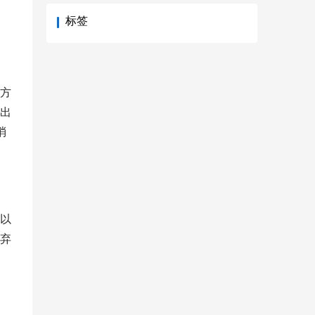
标签
方
出
消
以
弃