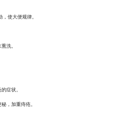
蠕动，使大便规律。
水熏洗。
疮的症状。
起便秘，加重痔疮。