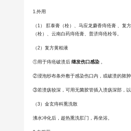
1.外用
（1） 肛泰膏（栓）、马应龙麝香痔疮膏 、
（栓）、云南白药痔疮膏、普济痔疮栓等。
（2）复方黄柏液
①用于痔疮破溃后
继发伤口感染
。
②浸泡纱布条外敷于感染伤口内，或破溃的脓肿
③若溃疡较深，可用无菌胶管插入溃疡深部，以
（3）金玄痔科熏洗散
沸水冲化后，趁热熏洗肛门，再坐浴。