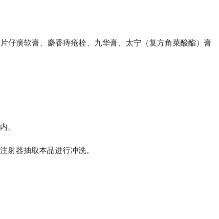
复方片仔癀软膏、麝香痔疮栓、九华膏、太宁（复方角菜酸酯）膏
内。
注射器抽取本品进行冲洗。