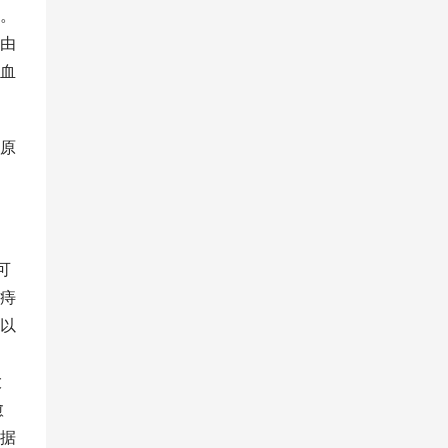
。
由
血
原
可
痔
以
马
大
愈
据