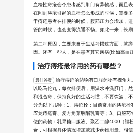
血栓性痔疮会令患者感到肛门有异物感，而且表
在问到痔疮引起的血栓怎么形成的时候，需要多
于痔疮患者在排便的时候，腹部压力会增加，进
管的时候，也会变得流通不畅。如此一来，长期
第二种原因，主要来自于生活习惯这方面，就蹲
因。还有一些人，是在患有其它疾病(比如高血
治疗痔疮最常用的药有哪些？
治疗痔疮的药物有口服药物有槐角丸
最佳答案
以吃马伦丸，每次排便后，用温水冲洗肛门，然
和混合痔，保持良好的生活习惯，不要饮酒，不
分为以下几种：1、痔疮栓：目前常用的痔疮栓
应龙痔疮膏、复方角菜酸酯乳膏等；3、口服药
便的药物：乳果糖口服液、聚乙二醇4000（
合，可根据具体情况增加或减少药物用量。相信