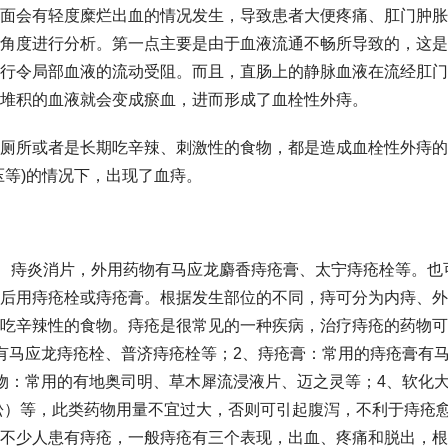
面会有轻度糜烂出血的情况发生，导致患者大便疼痛、肛门肿胀
角度进行分析。第一点主要是由于血液流通不畅所导致的，这是
行令局部血液的流动受阻。而且，直肠上的静脉血液在流经肛门
堆积的血液就会变成瘀血，进而形成了血栓性外痔。
厕所或者是长期吃辛辣、刺激性的食物，都是造成血栓性外痔的
压等)的情况下，出现了血痔。
、痔炎消片，外用药物有马应龙麝香痔疮膏、太宁痔疮栓等。也
后用痔疮栓或痔疮膏。根据发生部位的不同，痔可分为内痔、外
吃辛辣性的食物。痔疮是很常见的一种疾病，治疗痔疮的药物可
有马应龙痔疮栓、普济痔疮栓等；2、痔疮膏：常用的痔疮膏有
物：常用的有地奥司明、草木犀流浸液片、迈之灵等；4、软化
福松）等，此类药物用量不宜过大，否则可引起腹泻，不利于痔疮
不少人患有痔疮，一般痔疮有三个表现，出血、疼痛和脱出，根