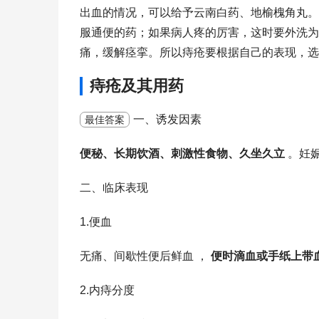
出血的情况，可以给予云南白药、地榆槐角丸。
服通便的药；如果病人疼的厉害，这时要外洗为
痛，缓解痉挛。所以痔疮要根据自己的表现，选
痔疮及其用药
一、诱发因素
最佳答案
便秘、长期饮酒、刺激性食物、久坐久立
。妊
二、临床表现
1.便血
无痛、间歇性便后鲜血 ，
便时滴血或手纸上带
2.内痔分度