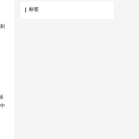
标签
刺
。
操
中