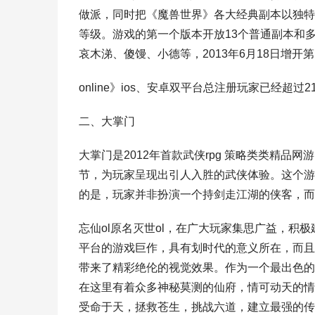
做派，同时把《魔兽世界》各大经典副本以独特
等级。游戏的第一个版本开放13个普通副本和
哀木涕、傻馒、小德等，2013年6月18日增开第
online》ios、安卓双平台总注册玩家已经超过
二、大掌门
大掌门是2012年首款武侠rpg 策略类类精
节，为玩家呈现出引人入胜的武侠体验。这个游
的是，玩家并非扮演一个持剑走江湖的侠客，而
忘仙ol原名灭世ol，在广大玩家集思广益，积极建议
平台的游戏巨作，具有划时代的意义所在，而且
带来了精彩绝伦的视觉效果。作为一个最出色的
在这里有着众多神秘莫测的仙府，情可动天的情
受命于天，拯救苍生，挑战六道，建立最强的传