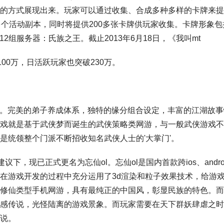
的方式展现出来。玩家可以通过收集、合成多种多样的卡牌来提
多个活动副本，同时将提供200多张卡牌供玩家收集。卡牌形象包
12组服务器：氏族之王。截止2013年6月18日，《我叫mt
2100万，日活跃玩家也突破230万。
品网游。完美的弟子养成体系，独特的缘分组合设定，丰富的江湖故
戏就是基于武侠梦而诞生的武侠策略类网游，与一般武侠游戏不
是统领整个门派不断招收知名武侠人士的'大掌门'。
下，现已正式更名为忘仙ol。忘仙ol是国内首款跨ios、andro
在游戏开发的过程中充分运用了3d渲染和粒子效果技术，给游
修仙类型手机网游，具有最纯正的中国风，彰显民族的特色。而
感传说，光怪陆离的游戏景象。而玩家需要在天下群妖肆虐之时
说。