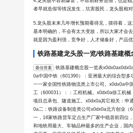
4.龙头股不容易爆雷，不容易财务造假，也是
者早就造假等情况发生，坑害股民，龙头股相对
5.龙头股未来几年增长预期看得见，摸得着，
基本明确的，不会有太大变故，所以大家才会去
就是因为盈利强，竞争好，人才储备好，产品优
铁路基建龙头股一览/铁路基建概
铁路基建概念股一览表x0dx0ax0dx
最佳答案
0a中国中铁（601390）：亚洲最大的综合型多
一一家全国性铁路物流类上市公司。x0dx0a中国
工（600031）：：工程机械。x0dx0a徐工机械
项目总承包、隧道施工。x0dx0a其它相关：申通
0a二：铁路设备制造类公司x0dx0a北方创业（
一，18家铁路货车定点生产厂家中稳居前四位，神
和地铁用最大、车轴品种最多的生产企业，国内市