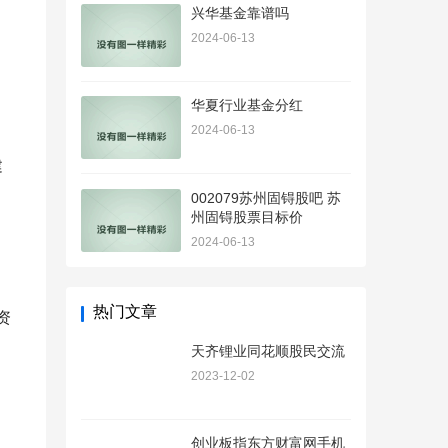
兴华基金靠谱吗
2024-06-13
华夏行业基金分红
2024-06-13
建
002079苏州固锝股吧 苏
州固锝股票目标价
，
2024-06-13
热门文章
资
天齐锂业同花顺股民交流
2023-12-02
，
创业板指东方财富网手机