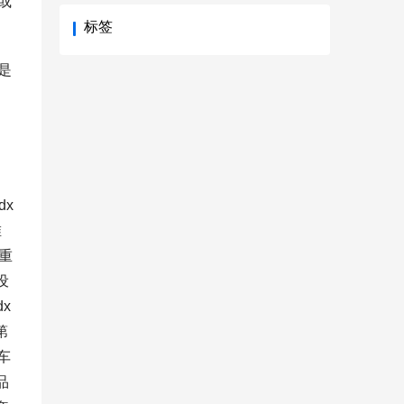
或
标签
是
，
dx
唯
一重
设
x
第
车
品