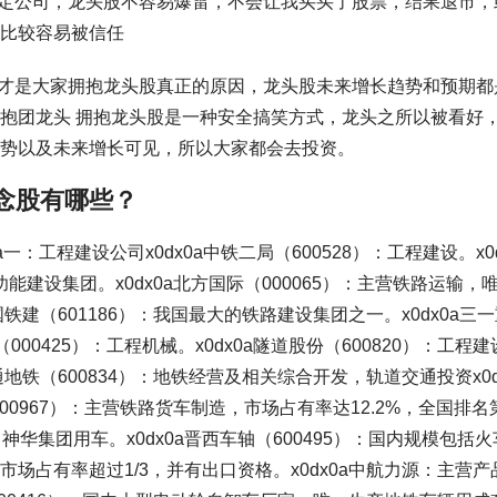
稳定公司，龙头股不容易爆雷，不会让我买买了股票，结果退市，
比较容易被信任
这才是大家拥抱龙头股真正的原因，龙头股未来增长趋势和预期都
抱团龙头 拥抱龙头股是一种安全搞笑方式，龙头之所以被看好
势以及未来增长可见，所以大家都会去投资。
念股有哪些？
0a一：工程建设公司x0dx0a中铁二局（600528）：工程建设。x0
功能建设集团。x0dx0a北方国际（000065）：主营铁路运输，
铁建（601186）：我国最大的铁路建设集团之一。x0dx0a三
（000425）：工程机械。x0dx0a隧道股份（600820）：工程建
地铁（600834）：地铁经营及相关综合开发，轨道交通投资x0d
600967）：主营铁路货车制造，市场占有率达12.2%，全国排名
华集团用车。x0dx0a晋西车轴（600495）：国内规模包括火
场占有率超过1/3，并有出口资格。x0dx0a中航力源：主营产