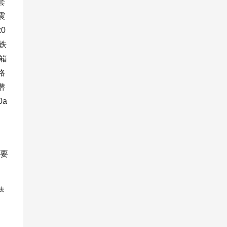
套
震
0
铁
装箱
路
潜
0a
、
要
法