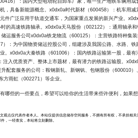
600416）：国内大型电动轮自卸车厂家，唯一生产地铁车辆用成
具备新能源概念。x0dx0a时代新材（600458）：机车用减
元件广泛应用于轨道交通车，为国家重点发展的新兴产业。x0dx
小时的高速铁路轴承。x0dx0a天马股份（002122）：通用轴承和
储运服务公司x0dx0a铁龙物流（600125）：主营铁路特种集
0787）：为中国物资储运控股公司，组建涉及我国公路、水路、铁
x0dx0a大秦铁路（601006）：国内铁路运输第一股，最有
3）：注入优质资产、整体上市题材，最有潜力的铁路运输股。x0dx
提升配套服务的公司：鞍钢新轧、新钢钒、包钢股份（600010）
、东方雨虹（002271）等企业。
有哪些的一些要点，希望可以给你的生活带来些许便利，如果想
文观点仅代表作者本人。本站仅提供信息储存空间服务，不拥有所有权，不承担相关
邮件，一经查实，本站将立刻删除。