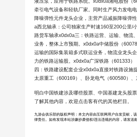
液压泵，应用于铁路系统。x0dx0a湘电股份（
牵引电气设备和轻轨厂家。同时生产风力发电电机，
降噪弹性元件龙头企业，主营产品减振降噪弹性
a西北轴承：公司独家生产时速160至200公里/
路货车轴承x0dx0a三：铁路运营、运输、物流、
业务，整体上市预期。x0dx0a中储股份（60
运输的国际集装箱多式联运业务，物流业龙头企业。
力的铁路运输股。x0dx0a广深铁路（60133
四：铁路建设配套企业x0dx0a直接对铁路设施
太原重工（600169）、卧龙电气（600580）
明白中国铁建涉及哪些股票、中国基建龙头股票
了解其他内容，欢迎点击客有代的其他栏目。
九游会俱乐部的版权声明：本文内容由互联网用户自发贡献，该
律责任。如有发现本站涉嫌抄袭侵权/违法违规的内容，请发送