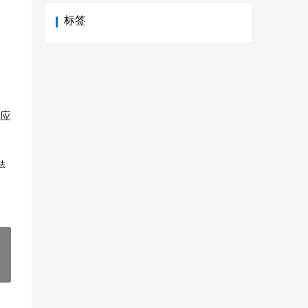
标签
应
法