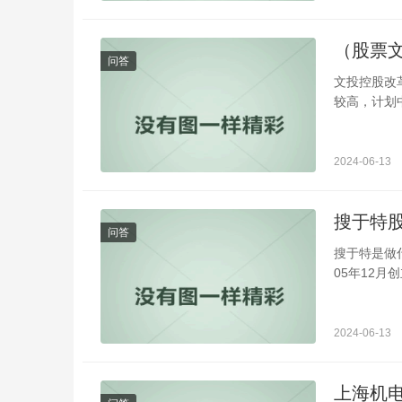
（股票
问答
文投控股改
较高，计划
2024-06-13
搜于特
问答
搜于特是做
05年12月
2024-06-13
上海机