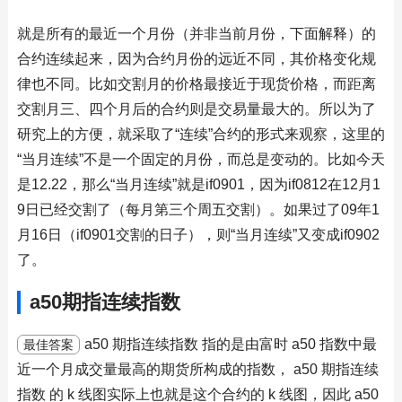
就是所有的最近一个月份（并非当前月份，下面解释）的
合约连续起来，因为合约月份的远近不同，其价格变化规
律也不同。比如交割月的价格最接近于现货价格，而距离
交割月三、四个月后的合约则是交易量最大的。所以为了
研究上的方便，就采取了“连续”合约的形式来观察，这里的
“当月连续”不是一个固定的月份，而总是变动的。比如今天
是12.22，那么“当月连续”就是if0901，因为if0812在12月1
9日已经交割了（每月第三个周五交割）。如果过了09年1
月16日（if0901交割的日子），则“当月连续”又变成if0902
了。
a50期指连续指数
a50 期指连续指数 指的是由富时 a50 指数中最
最佳答案
近一个月成交量最高的期货所构成的指数， a50 期指连续
指数 的 k 线图实际上也就是这个合约的 k 线图，因此 a50