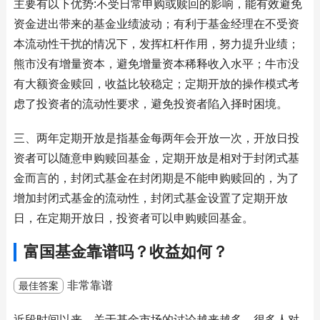
主要有以下优势:不受日常申购或赎回的影响，能有效避免
资金进出带来的基金业绩波动；有利于基金经理在不受资
本流动性干扰的情况下，发挥杠杆作用，努力提升业绩；
熊市没有增量资本，避免增量资本稀释收入水平；牛市没
有大额资金赎回，收益比较稳定；定期开放的操作模式考
虑了投资者的流动性要求，避免投资者陷入择时困境。
三、两年定期开放是指基金每两年会开放一次，开放日投
资者可以随意申购赎回基金，定期开放是相对于封闭式基
金而言的，封闭式基金在封闭期是不能申购赎回的，为了
增加封闭式基金的流动性，封闭式基金设置了定期开放
日，在定期开放日，投资者可以申购赎回基金。
富国基金靠谱吗？收益如何？
非常靠谱
最佳答案
近段时间以来，关于基金市场的讨论越来越多，很多人对