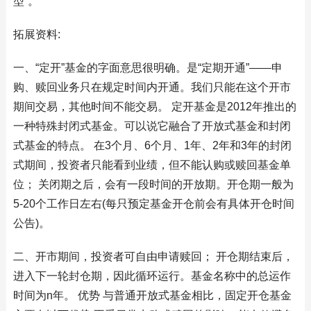
型”。
拓展资料:
一、“定开”基金的字面意思很明确。是“定期开通”——申
购、赎回业务只在规定时间内开通。我们只能在这个开市
期间交易，其他时间不能交易。 定开基金是2012年推出的
一种特殊封闭式基金。可以说它融合了开放式基金和封闭
式基金的特点。 在3个月、6个月、1年、2年和3年的封闭
式期间，投资者只能看到业绩，但不能认购或赎回基金单
位； 关闭期之后，会有一段时间的开放期。开仓期一般为
5-20个工作日左右(每只预定基金开仓前会有具体开仓时间
公告)。
二、开市期间，投资者可自由申请赎回； 开仓期结束后，
进入下一轮封仓期，因此循环运行。基金名称中的总运作
时间为n年。 优势 与普通开放式基金相比，固定开仓基金