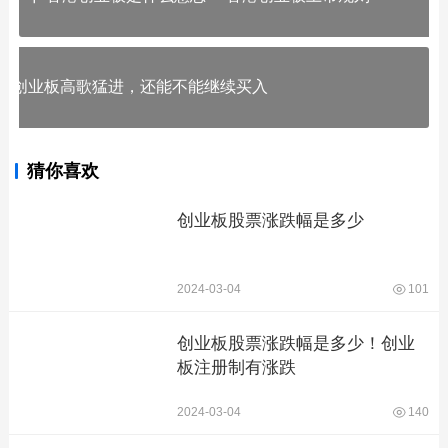
创业板高歌猛进，还能不能继续买入
猜你喜欢
创业板股票涨跌幅是多少
2024-03-04
101
创业板股票涨跌幅是多少！创业
板注册制有涨跌
2024-03-04
140