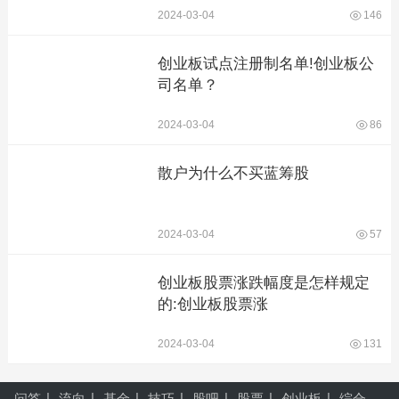
2024-03-04
146
创业板试点注册制名单!创业板公
司名单？
2024-03-04
86
散户为什么不买蓝筹股
2024-03-04
57
创业板股票涨跌幅度是怎样规定
的:创业板股票涨
2024-03-04
131
问答
流向
基金
技巧
股吧
股票
创业板
综合