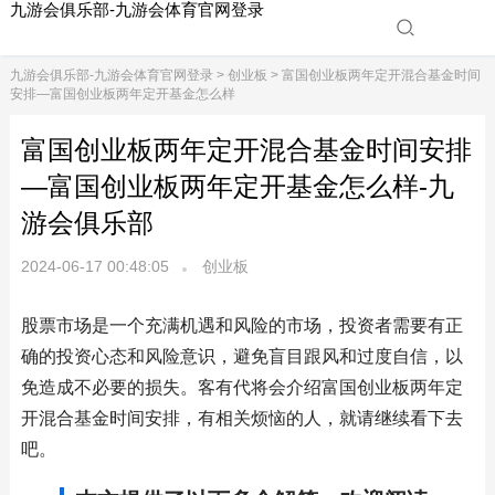
九游会俱乐部-九游会体育官网登录
九游会俱乐部-九游会体育官网登录
>
创业板
> 富国创业板两年定开混合基金时间
安排—富国创业板两年定开基金怎么样
富国创业板两年定开混合基金时间安排
—富国创业板两年定开基金怎么样-九
游会俱乐部
2024-06-17 00:48:05
创业板
股票市场是一个充满机遇和风险的市场，投资者需要有正
确的投资心态和风险意识，避免盲目跟风和过度自信，以
免造成不必要的损失。客有代将会介绍富国创业板两年定
开混合基金时间安排，有相关烦恼的人，就请继续看下去
吧。