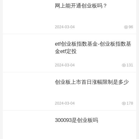
网上能开通创业板吗？
2024-03-04
96
etf创业板指数基金-创业板指数基
金etf定投
2024-03-04
131
创业板上市首日涨幅限制是多少
2024-03-04
178
300093是创业板吗