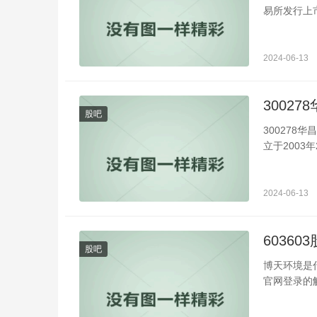
易所发行上
2024-06-13
30027
股吧
300278
立于2003
2024-06-13
60360
股吧
博天环境是
官网登录的
2月17日...