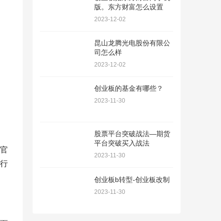
版。东方财富怎么设置
2023-12-02
昆山龙腾光电股份有限公
司怎么样
2023-12-02
创业板的基金有哪些？
2023-11-30
股票平台突破战法—期货
平台突破买入战法
育官
2023-11-30
行
创业板b转型-创业板改制
2023-11-30