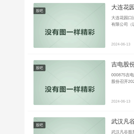
大连花
股吧
大连花园口
有限公司（以
2024-06-13
吉电股份
股吧
000875
股份召开20
2024-06-13
武汉凡
股吧
武汉凡谷股