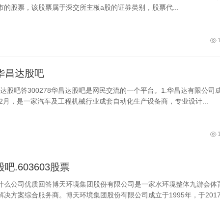
市的股票，该股票属于深交所主板a股的证券类别，股票代...
8华昌达股吧
华昌达股吧答300278华昌达股吧是网民交流的一个平台。1.华昌达有限公司
年2月，是一家汽车及工程机械行业成套自动化生产设备商，专业设计...
3股吧.603603股票
什么公司优质回答博天环境集团股份有限公司是一家水环境整体九游会体
解决方案综合服务商。博天环境集团股份有限公司成立于1995年，于201