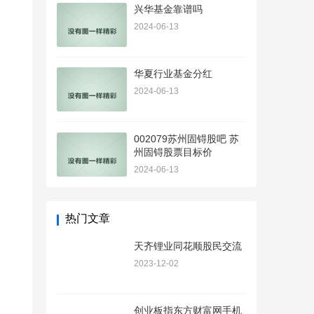
兴华基金靠谱吗
2024-06-13
华夏行业基金分红
2024-06-13
002079苏州固锝股吧 苏
州固锝股票目标价
2024-06-13
热门文章
天齐锂业同花顺股民交流
2023-12-02
创业板指东方财富网手机