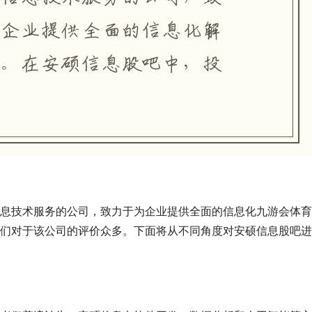
于信息技术服务的公司，致力于为企业提供全面的信息化九游会体
们对于该公司的评价众多。下面将从不同角度对安硕信息股吧进