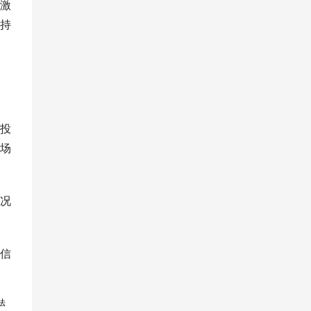
激
持
投
场
况
信
法