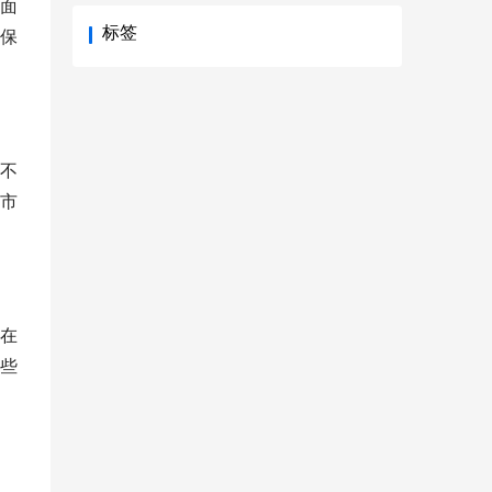
面
标签
保
不
市
在
些