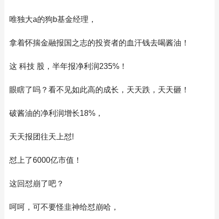
唯独大a的狗b基金经理，
拿着怀揣金融报国之志的投资者的血汗钱去喝酱油！
这 科技 股，半年报净利润235%！
眼瞎了吗？看不见如此高的成长，天天跌，天天砸！
破酱油的净利润增长18%，
天天报团往天上怼!
怼上了6000亿市值！
这回怼崩了吧？
呵呵，可不要怪韭神给怼崩哈，