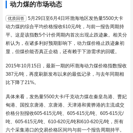
动力煤的市场动态
5月29日至6月4日环渤海地区发热量5500大卡
优质回答
动力煤的综合平均价格报收610元/吨，与前一报告周期持
平。这是该指数5个计价周期内首次出现止跌迹象。相关分
析认为，在诸多利好预期影响下，动力煤价格止跌迹象初
显，但煤价能否真正企稳，还有赖于下游需求的回暖。
2015年10月15日，最新一期的环渤海动力煤价格指数报收
387元/吨，再度刷新发布以来的最低记录，与去年同期相
比下降了21%。
具体来看，发热量5500大卡/千克动力煤在秦皇岛港、曹妃
甸港、国投京唐港、京唐港、天津港和黄骅港的主流成交
价格分别报收605-615元/吨、605-615元/吨、605-615元/
吨、605-615元/吨、610-620元/吨和610-620元/吨，所有
六个采集港口的交易价格区间均与前一个报告周期持平。