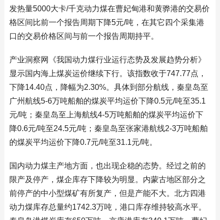
发热量5000大卡/千克动力煤在曹妃甸港和黄骅港的交易价
格区间比前一个报告周期下降5元/吨，在其它四个采集港
口的交易价格区间与前一个报告周期持平。
产业洞察网《我国动力煤行业运行态势及发展趋势分析》
显示国内海上煤炭运价继续下行。该指数收于747.77点，
下降14.40点，降幅为2.30%。具体到部分航线，秦皇岛至
广州航线5-6万吨船舶的煤炭平均运价下降0.5元/吨至35.1
元/吨；秦皇岛至上海航线4-5万吨船舶的煤炭平均运价下
降0.6元/吨至24.5元/吨；秦皇岛至张家港航线2-3万吨船舶
的煤炭平均运价下降0.7元/吨至31.1元/吨。
国内动力煤主产地方面，也出现企稳的态势。经过之前的
限产及停产，煤企库存下降较为明显。内蒙古地区部分之
前停产的中小型煤矿有所复产，但是产能不大。北方四港
动力煤库存总量约1742.3万吨，港口库存维持较高水平。