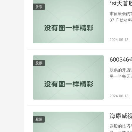
*st天首
股票
市值最低的前二
37 广信材料 2
亿300268...
2024-06-13
6003
股票
股票的开店
另一半每天进
2024-06-13
海康威
股票
选股的技巧