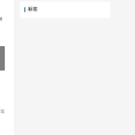
标签
法
附近