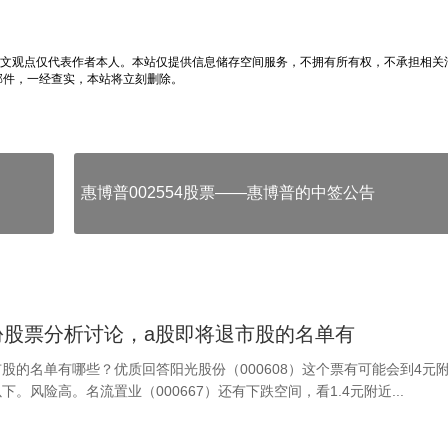
文观点仅代表作者本人。本站仅提供信息储存空间服务，不拥有所有权，不承担相关
邮件，一经查实，本站将立刻删除。
惠博普002554股票——惠博普的中签公告
份股票分析讨论，a股即将退市股的名单有
市股的名单有哪些？优质回答阳光股份（000608）这个票有可能会到4元
下。风险高。名流置业（000667）还有下跌空间，看1.4元附近...