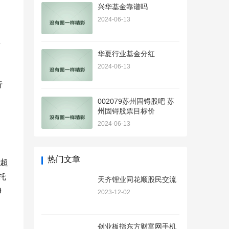
兴华基金靠谱吗
2024-06-13
市
华夏行业基金分红
2024-06-13
行
，
002079苏州固锝股吧 苏
州固锝股票目标价
2024-06-13
热门文章
得超
托
天齐锂业同花顺股民交流
9
2023-12-02
创业板指东方财富网手机