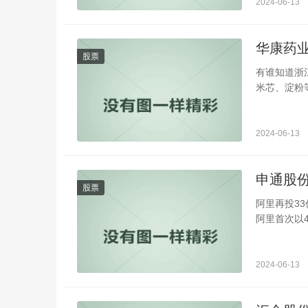
2024-06-13
华康药
股票
有谁知道浙
米芯、淀粉
2024-06-13
申通股
股票
阿里再投33
阿里首次以4
2024-06-13