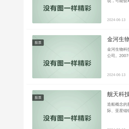
说，可能会
2024-06-13
金河生
股票
金河生物科
公司。200
2024-06-13
舰天科技
股票
造船概念的
际、亚星锚