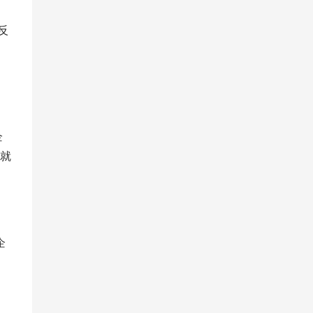
反
企
也就
企