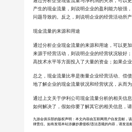
通过分析企业现金流量与净利润的关系，可以更
产生的现金流量，则说明企业的盈利能力较强，
问题导致的。反之，则说明企业的经营活动所产
现金流量的来源和用途
通过分析企业现金流量的来源和用途，可以更加
来源于经营活动，则说明企业的经营状况较好；
高技术水平等方面投入了大量的资金；如果企业
总之，现金流量比率是衡量企业经营活动、偿债
地了解企业的现金流量状况和经营状况，从而为
通过上文关于伊利公司现金流量分析的相关信息
如何解决了，假如你要了解其它的相关信息，请
九游会俱乐部的版权声明：本文内容由互联网用户自发贡献，该
律责任。如有发现本站涉嫌抄袭侵权/违法违规的内容，请发送