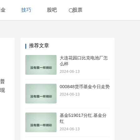
基金
技巧
股吧
股票
推荐文章
大连花园口比克电池厂怎
么样
2024-06-13
普
000848货币基金今日走势
现
2024-06-13
基金519017分红.基金分
红
2024-06-13