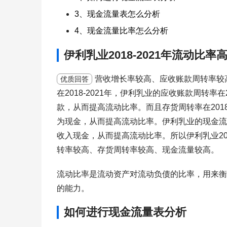
3、现金流量表怎么分析
4、现金流量比率怎么分析
伊利乳业2018-2021年流动比率
营收增长率较高、应收账款周转率较
优质回答
在2018-2021年，伊利乳业的应收账款周转率
款，从而提高流动比率。而且存货周转率在201
为现金，从而提高流动比率。伊利乳业的现金流量
收入现金，从而提高流动比率。所以伊利乳业20
转率较高、存货周转率较高、现金流量较高。
流动比率是流动资产对流动负债的比率，用来衡
的能力。
如何进行现金流量表分析