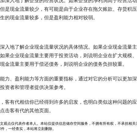
加深入地了解企业的经营状况。如果企业的净利润高于经营活动
但是现金流量较少，有可能是由于企业存在拖欠账款、存货积压
生的现金流量较多，但是盈利能力相对较弱。
深入地了解企业现金流量状况的具体情况。如果企业现金流量主
如果企业现金流量主要用于投资活动，则说明企业在扩大规模、
现金流量主要用于偿还债务，则说明企业的债务负担较重。
能力、盈利能力等方面的重要指标，通过对它的分析可以更加深
投资者和管理者提供决策参考。
，客有代相信你已经得到许多的启发，也明白类似这种问题的应
点击客有代的其他页面。
文观点仅代表作者本人。本站仅提供信息储存空间服务，不拥有所有权，不承担相关
邮件，一经查实，本站将立刻删除。