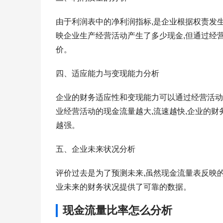
由于利润表中的净利润指标,是企业根据权责发
映企业生产经营活动产生了多少现金,但通过经
价。
四、适应能力与变现能力分析
企业的财务适应性和变现能力可以通过经营活动
业经营活动的现金流量越大,流速越快,企业的财
越强。
五、企业未来状况分析
评价过去是为了预测未来,虽然现金流量表反映
业未来的财务状况提供了可靠的数据。
现金流量比率怎么分析