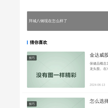
拜城八钢现在怎么样了
猜你喜欢
金达威股
技巧
保健品概念龙
龙头股。在净
2024-06-13
怎么选
技巧