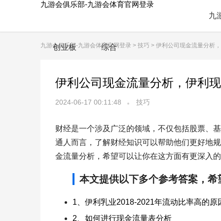
九游会俱乐部-九游会体育官网登录
九
九游会俱乐部-九游会体育官网登录
>
技巧
> 伊利公司现金流量分析
创业板
综合
伊利公司现金流量分析，伊利现
2024-06-17 00:11:48
技巧
财经是一个涉及广泛的领域，不仅包括股票、基
通人而言，了解财经知识可以帮助他们更好地规
金流量分析，希望可以让你在这方面有更深入的
本文提供以下多个参考答案，希
1、伊利乳业2018-2021年流动比率高的原
2、如何进行现金流量表分析