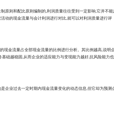
生制原则和配比原则编制的,利润质量往往受到一定影响,它并不能
营活动的现金流量与会计利润进行对比,就可以对利润质量进行评
的现金流量占全部现金流量的比例进行分析。其比例越高,说明
务基础越稳固,从而企业的适应能力与变现能力越好,抗风险能力
的是企业过去一定时期内现金流量变化的动态信息,但它却为预测