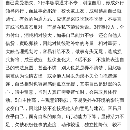
自己蒙受损失。2行事容易通才不专，刚愎自用，形成外行
领导内行，而且事必躬亲，校长兼工友，成就越高自己就
越忙。有效的沟通方式，应该是采取吃软不吃硬，不要直
言或当场表态反对，而是在私下婉转劝说。3行事投入，全
力付出，消耗相对较大，如果自己能力不够，还会向他人
借贷，寅吃卯粮，因此对於後勤补给的考量，相对重要，
欠缺合理规划时，容易补给不及，做事有头无尾，造成损
兵折将，成王败寇，起伏变化大。4话不多，不擅於表达自
己的想法意图，甚至不讲，别人也总是弄不清楚，因此容
易被认为性情古怪，或令他人误以为漠不关心而抱怨连
连，自己相对也容易感到孤立无援，其实自己是默默的关
心，暗中留意，当别人真正需要帮忙时，会采取具体行
动。5自主性高，主观意识强烈，不易受外在环境的影响而
改变自己，因此比较不会接受他人的意见与建议。容易只
在乎自己，而有自私的倾向。6行动能力下降，显得活力不
足，欠缺积极任事的态度，动作较慢，独立性降低，较不