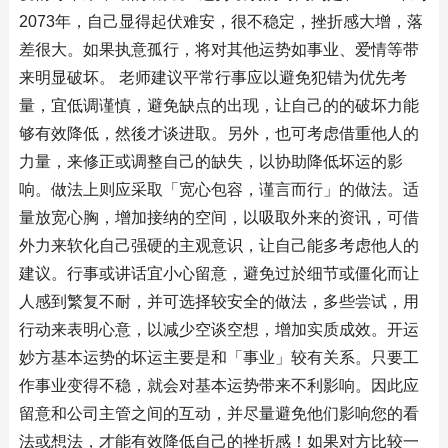
2073年，自己显得起伏难安，很不稳定，挫折感大增，落
差很大。如果执意孤行，将对其他运势如事业、爱情等带
来明显破坏。 老师建议平常行事应以避免犯错为优先考
量，宜低调谨慎，避免缺点的出现，让自己的的破坏力能
够有效降低，然後才谈进取。另外，也可考虑借重他人的
力量，来修正或调整自己的缺失，以协助降低坏运的影
响。做法上则应采取「宽心包容，谨言而行」的做法。适
量放宽心胸，增加接纳的空间，以吸取外来的资讯，可借
外力来软化自己强硬的主观意识，让自己能多考虑他人的
建议。行事或讲话宜小心留意，避免过於细节或僵化而让
人感到繁复不耐，并可选择较安全的做法，多些尝试，用
行动来表明心意，以减少空谈空想，增加实质成效。开运
妙方基本运势的坏运主要是和「事业」较有关系。只要工
作事业变得不稳，就会对基本运势带来不利影响。因此应
留意和公司主管之间的互动，并尽量避免他们影响您的看
法或想法，才能有效降低自己的挫折感！如果对方比较一