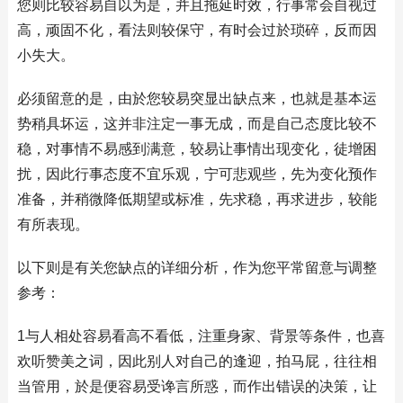
您则比较容易自以为是，并且拖延时效，行事常会自视过
高，顽固不化，看法则较保守，有时会过於琐碎，反而因
小失大。
必须留意的是，由於您较易突显出缺点来，也就是基本运
势稍具坏运，这并非注定一事无成，而是自己态度比较不
稳，对事情不易感到满意，较易让事情出现变化，徒增困
扰，因此行事态度不宜乐观，宁可悲观些，先为变化预作
准备，并稍微降低期望或标准，先求稳，再求进步，较能
有所表现。
以下则是有关您缺点的详细分析，作为您平常留意与调整
参考：
1与人相处容易看高不看低，注重身家、背景等条件，也喜
欢听赞美之词，因此别人对自己的逢迎，拍马屁，往往相
当管用，於是便容易受谗言所惑，而作出错误的决策，让