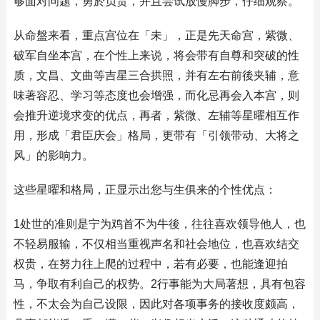
够面对问题，勇於负责，并且尝试放慢脚步，仔细观察。
从命盤来看，重点宫位在「未」，正是先天命宫，紫微、
破军自坐本宫，在个性上来说，将会带有自尊和突破的性
质，文昌、文曲等吉星三合拱照，并有左右前後夹辅，意
味著容忍、学习等态度也会增强，而化忌再会入本宫，则
会推升逆境求变的优点，再者，紫微、左辅等星曜相互作
用，形成「君臣庆会」格局，更带有「引领带动、大将之
风」的影响力。
这些星曜和格局，正显示出您与生俱来的个性优点：
1处世的准则是宁为鸡首不为牛後，往往喜欢领导他人，也
不轻易服输，不仅相当重视声名和社会地位，也喜欢结交
权贵，在努力往上爬的过程中，若有必要，也能逢迎拍
马，争取有利自己的权势。2行事能为大局著想，具有包容
性，不太会为自己设限，因此对各项事务的接收度颇高，