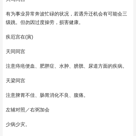
有为事业异常奔波忙碌的状况，若遇升迁机会有可能会三
级跳。但勿因过度操劳，损害健康。
疾厄宫在(寅)
天同同宫
注意痔疮便血、肥胖症、水肿、膀胱、尿道方面的疾病。
天梁同宫
注意脾胃不佳、肠胃消化不良、腹痛。
左辅对照／右弼加会
少病少灾。