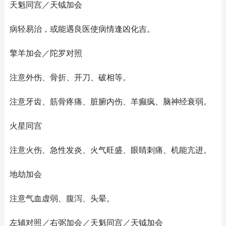
天魁同宫／天钺加会
病轻易治，或能遇良医使病情逢凶化吉。
擎羊加会／陀罗对照
注意外伤、骨折、开刀、破相等。
注意牙齿、筋骨疼痛、脏腑内伤、羊癫疯、脑神经衰弱。
火星同宫
注意火伤、急性发炎、火气旺盛、眼睛刺痛、机能亢进。
地劫加会
注意气血虚弱、腹泻、头晕。
左辅对照／右弼加会／天魁同宫／天钺加会