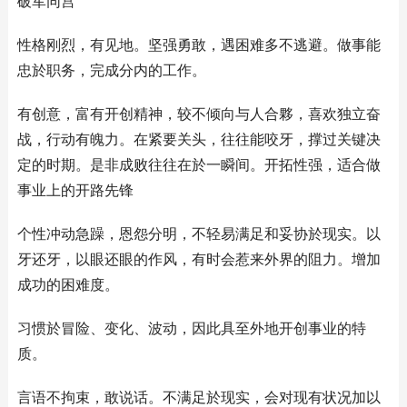
破军同宫
性格刚烈，有见地。坚强勇敢，遇困难多不逃避。做事能
忠於职务，完成分内的工作。
有创意，富有开创精神，较不倾向与人合夥，喜欢独立奋
战，行动有魄力。在紧要关头，往往能咬牙，撑过关键决
定的时期。是非成败往往在於一瞬间。开拓性强，适合做
事业上的开路先锋
个性冲动急躁，恩怨分明，不轻易满足和妥协於现实。以
牙还牙，以眼还眼的作风，有时会惹来外界的阻力。增加
成功的困难度。
习惯於冒险、变化、波动，因此具至外地开创事业的特
质。
言语不拘束，敢说话。不满足於现实，会对现有状况加以