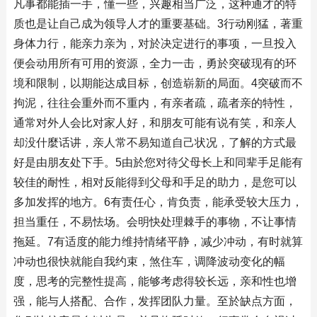
凡事都能插一手，懂一些，兴趣相当广泛，这种通才的特
质也是让自己成为领导人才的重要基础。3行动刚猛，著重
身体力行，能亲力亲为，对於决定进行的事项，一旦投入
便会动用所有可用的资源，全力一击，勇於突破现有的环
境和限制，以期能达成目标，创造崭新的局面。4突破而不
拘泥，往往会重外而不重内，有亲者疏，疏者亲的特性，
通常对外人会比对家人好，和朋友可能有说有笑，和亲人
却没什麼话讲，亲人常不易知道自己状况，了解的方式最
好是由朋友处下手。5由於您对待父母长上和同辈手足能有
较佳的耐性，相对反能得到父母和手足的助力，是您可以
多加发挥的地方。6有责任心，肯负责，能承受较大压力，
担当重任，不易怯场。会明快处理棘手的事物，不让事情
拖延。7有适度的能力维持情绪平静，减少冲动，有时就算
冲动也很快就能自我约束，煞住车，调降波动变化的幅
度，思考的完整性提高，能够考虑得较长远，亲和性也增
强，能与人搭配、合作，发挥团队力量。至於缺点方面，