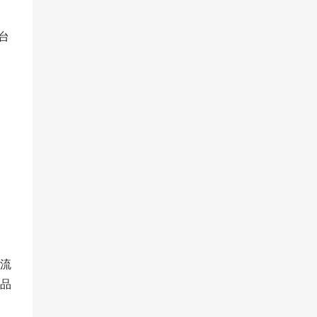
台
中
引
流
品