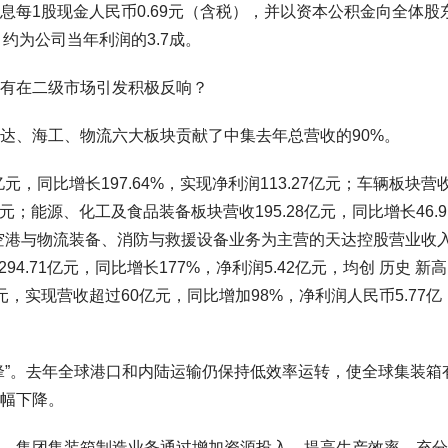
每1股现金人民币0.69元（含税），并以资本公积金向全体股
，约为公司当年利润的3.7成。
有在二级市场引发积极反响？
达、海工、物流六大板块贡献了中集去年总营收的90%。
亿元，同比增长197.64%，实现净利润113.27亿元；车辆板块营
8亿元；能源、化工及食品装备板块营收195.28亿元，同比增长46.9
%；以空港与物流装备、消防与救援设备业务为主营的天达控股营业收入
94.71亿元，同比增长177%，净利润5.42亿元，均创 历史 新
，实现营收超过60亿元，同比增加98%，净利润人民币5.77亿
锋”。去年全球港口和内陆运输仍保持低效率运转，使全球集装箱
幅下降。
，集团集装箱制造业务通过增加资源投入、提高生产效率、充分