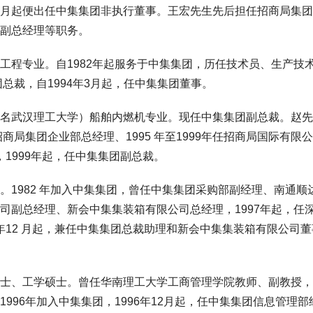
年4月起便出任中集集团非执行董事。王宏先生先后担任招商局集
副总经理等职务。
工程专业。自1982年起服务于中集集团，历任技术员、生产技
总裁，自1994年3月起，任中集集团董事。
名武汉理工大学）船舶内燃机专业。现任中集集团副总裁。赵先
年任招商局集团企业部总经理、1995 年至1999年任招商局国际有限
，1999年起，任中集集团副总裁。
1982 年加入中集集团，曾任中集集团采购部副经理、南通顺
司副总经理、新会中集集装箱有限公司总经理，1997年起，任
 年12 月起，兼任中集集团总裁助理和新会中集集装箱有限公司董
士、工学硕士。曾任华南理工大学工商管理学院教师、副教授，
996年加入中集集团，1996年12月起，任中集集团信息管理部