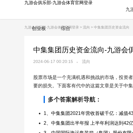
九游会俱乐部-九游会体育官网登录
九
九游会俱乐部-九游会体育官网登录
>
流向
> 中集集团历史资金流向
创业板
综合
中集集团历史资金流向-九游会
2024-06-17 00:20:15
流向
股票市场是一个充满机遇和挑战的市场，投资者
要的损失。下面客有代中的这篇文章是关于中集
多个答案解析导航：
1、中集集团2021年营收首破千亿：减值4
2、中集集团出半年报 上半年利润达到42
3、中国国际海运集装箱（集团）股份有限