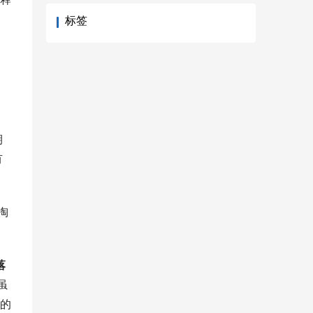
标签
期
有
淘
落
虽
的