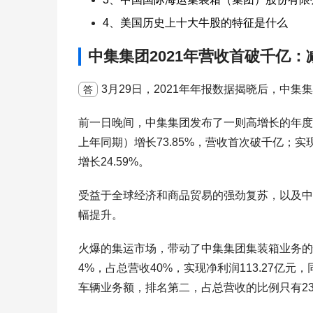
4、美国历史上十大牛股的特征是什么
中集集团2021年营收首破千亿：
3月29日，2021年年报数据揭晓后，中集集
答
前一日晚间，中集集团发布了一则高增长的年度报告
上年同期）增长73.85%，营收首次破千亿；实
增长24.59%。
受益于全球经济和商品贸易的强劲复苏，以及中
幅提升。
火爆的集运市场，带动了中集集团集装箱业务的快速增
4%，占总营收40%，实现净利润113.27亿元
车辆业务额，排名第二，占总营收的比例只有23.