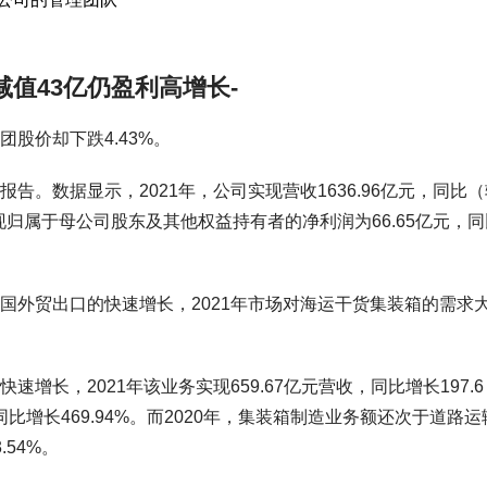
减值43亿仍盈利高增长-
团股价却下跌4.43%。
。数据显示，2021年，公司实现营收1636.96亿元，同比（
现归属于母公司股东及其他权益持有者的净利润为66.65亿元，同
国外贸出口的快速增长，2021年市场对海运干货集装箱的需求
长，2021年该业务实现659.67亿元营收，同比增长197.6
，同比增长469.94%。而2020年，集装箱制造业务额还次于道路运
54%。