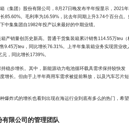
（集团）股份有限公司，8月27日晚发布半年报显示，2021年
85.60%。毛利率为16.59%，比去年同期上升3.74个百分点。
%，创下中集集团自1982年投产以来最好的中期业绩。
箱产销量创历史新高。普通干货集装箱累计销售114.55万teu（
售9.45万teu，同比增长76.31%。上半年集装箱业务实现营业收
94亿元，同比增长1739%。
续保持稳步增长。其中，新能源动力电池循环载具需求保持较快发
度增长。但由于上半年商用车需求被提前释放，以及汽车芯片短
种爆炸式的增长也看到出现在海运行业到底有多么的热门，希望
份有限公司的管理团队