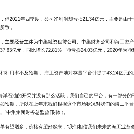
但2021年四季度，公司净利润却亏损21.34亿元，主要是由于
所致 。
，主要经营主体为中集融资租赁公司、中集财务公司和海工资产
63亿元，同比增长72.81%；净亏损24.03亿元，2020年为净
利用率不及预期， 海工资产池对存量平台计提了43.24亿元的
年海洋石油的开采并没有那么活跃，我们自己的平台，有一部分的
如预期，所以在上年末我们根据这个市场状况对我们的海工平台
。”中集集团财务总监曾邗指出。
单有望增多，价格有望好起来，“我们相信我们未来的海工业务