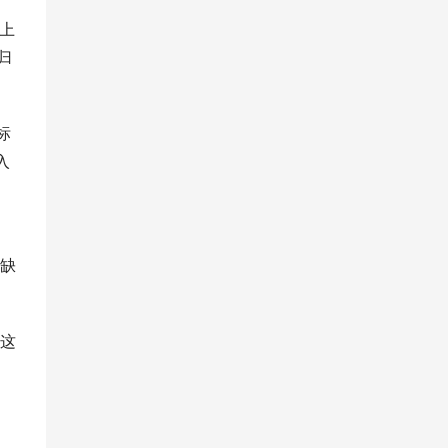
上
归
标
入
缺
这