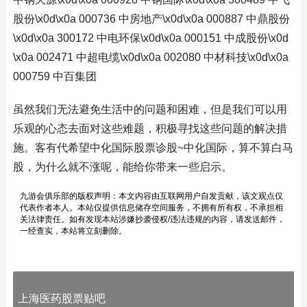
股份\x0d\x0a 000736 中房地产\x0d\x0a 000887 中鼎股份
\x0d\x0a 300172 中电环保\x0d\x0a 000151 中成股份\x0d
\x0a 002471 中超电缆\x0d\x0a 002080 中材科技\x0d\x0a
000759 中百集团
虽然我们无法避免生活中的问题和困难，但是我们可以用
乐观的心态去面对这些难题，积极寻找这些问题的解决措
施。客有代希望中化国际股票诊股~中化国际，算不算白马
股，为什么就不涨呢，能给你带来一些启示。
九游会俱乐部的版权声明：本文内容由互联网用户自发贡献，该文观点仅
代表作者本人。本站仅提供信息储存空间服务，不拥有所有权，不承担相
关法律责任。如有发现本站涉嫌抄袭侵权/违法违规的内容，请发送邮件，
一经查实，本站将立刻删除。
上海医药股票贴吧