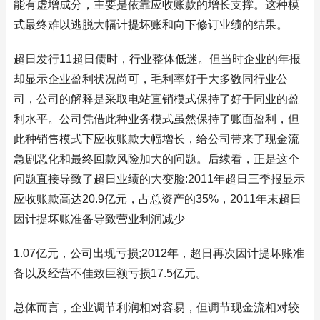
能有虚增成分，主要是依靠应收账款的增长支撑。这种模
式最终难以逃脱大幅计提坏账和向下修订业绩的结果。
超日发行11超日债时，行业整体低迷。但当时企业的年报
却显示企业盈利状况尚可，毛利率好于大多数同行业公
司，公司的解释是采取电站直销模式保持了好于同业的盈
利水平。公司凭借此种业务模式虽然保持了账面盈利，但
此种销售模式下应收账款大幅增长，给公司带来了现金流
急剧恶化和最终回款风险加大的问题。后续看，正是这个
问题直接导致了超日业绩的大变脸:2011年超日三季报显示
应收账款高达20.9亿元，占总资产的35%，2011年末超日
因计提坏账准备导致营业利润减少
1.07亿元，公司出现亏损;2012年，超日再次因计提坏账准
备以及经营不佳致巨额亏损17.5亿元。
总体而言，企业调节利润相对容易，但调节现金流相对较