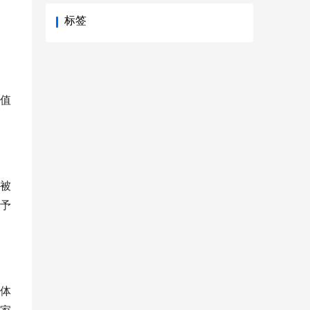
标签
值
被
予
体