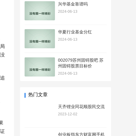
兴华基金靠谱吗
2024-06-13
华夏行业基金分红
。
2024-06-13
局
没
002079苏州固锝股吧 苏
州固锝股票目标价
2024-06-13
追
热门文章
天齐锂业同花顺股民交流
2023-12-02
果
证
创业板指东方财富网手机