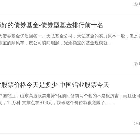
择好的债券基金-债券型基金排行前十名
大债券基金优质回答一、天弘基金公司，天弘基金的实力原本一般，但是
额宝的顺风车，该公司瞬间崛起，光余额宝的基金规模就...
业股票价格今天是多少 中国铝业股票今天
中国铝业，山东高速股票走势?优质回答前两个套的不是很厉害，而且还
，1. 万科:支撑点在9.03元，跌破这个价位就很危险了。...