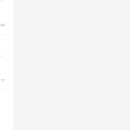
69
…
77