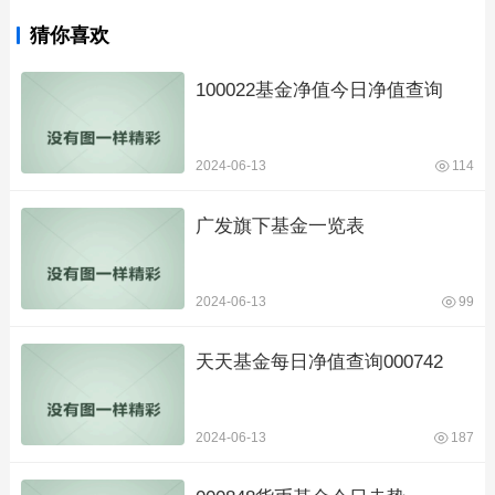
猜你喜欢
100022基金净值今日净值查询
2024-06-13
114
广发旗下基金一览表
2024-06-13
99
天天基金每日净值查询000742
2024-06-13
187