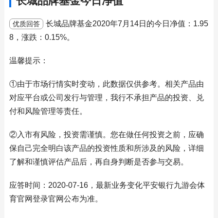
长城品牌基金今日净值
长城品牌基金2020年7月14日的今日净值：1.95
优质回答
8，涨跌：0.15%。
温馨提示：
①由于市场行情实时变动，此数据仅供参考。相关产品由
对应平台或公司发行与管理，我行不承担产品的投资、兑
付和风险管理等责任。
②入市有风险，投资需谨慎。您在做任何投资之前，应确
保自己完全明白该产品的投资性质和所涉及的风险，详细
了解和谨慎评估产品后，再自身判断是否参与交易。
应答时间：2020-07-16，最新业务变化平安银行九游会体
育官网登录官网公布为准。