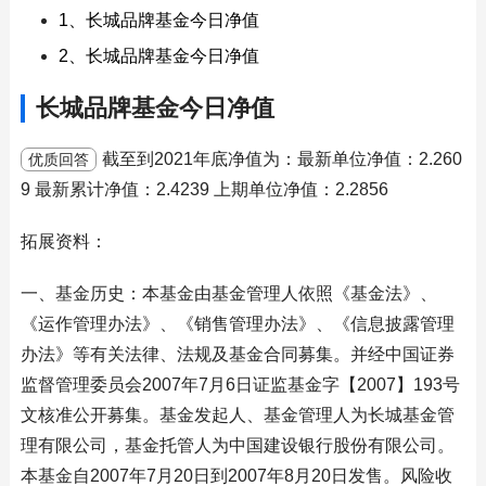
1、长城品牌基金今日净值
2、长城品牌基金今日净值
长城品牌基金今日净值
截至到2021年底净值为：最新单位净值：2.260
优质回答
9 最新累计净值：2.4239 上期单位净值：2.2856
拓展资料：
一、基金历史：本基金由基金管理人依照《基金法》、
《运作管理办法》、《销售管理办法》、《信息披露管理
办法》等有关法律、法规及基金合同募集。并经中国证券
监督管理委员会2007年7月6日证监基金字【2007】193号
文核准公开募集。基金发起人、基金管理人为长城基金管
理有限公司，基金托管人为中国建设银行股份有限公司。
本基金自2007年7月20日到2007年8月20日发售。风险收