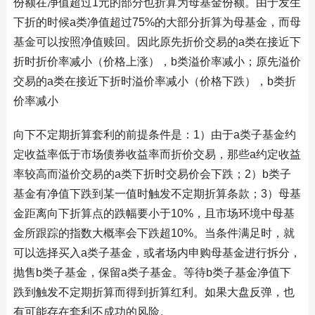
份额在净值超过1元的部分也折算为母基金份额。由于发生
下折的时候a类净值超过75%的大部分折算为母基金，而母
基金可以按照净值赎回。因此原先折价交易的a类在接近下
折时折价率减小（价格上涨），b类溢价率减小；原先溢价
交易的a类在接近下折时溢价率减小（价格下跌），b类折
价率减小
向下不定期折算套利的前提条件是：1）由于a类子基金约
定收益率低于市场债券收益率而折价交易，那些a约定收益
率较高而溢价交易的a类下折时交易价会下跌；2）b类子
基金有净值下跌到某一值时触发不定期折算条款；3）母基
金距离向下折算点的跌幅要小于10%，且市场环境中母基
金所跟踪的指数大概率会下跌超10%。当条件满足时，就
可以选择买入a类子基金，或者场内申购母基金进行拆分，
抛售b类子基金，保留a类子基金。等待b类子基金净值下
跌到触发不定期折算而得到折算红利。如果大盘反弹，也
有可能存在套利不成功的风险。