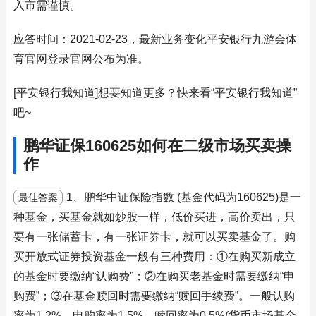
入市需谨慎。
应答时间：2021-02-23，最新业务变化平安银行九游会体
育官网登录官网公布为准。
[平安银行我知道]想要知道更多？快来看“平安银行我知道”
吧~
鹏华证保160625如何在二级市场买卖操
作
1、鹏华中证保险指数 (基金代码为160625)是一
最佳答案
种基金，买基金就如炒股一样，低价买进，高价卖出，只
要有一张储蓄卡，有一张证券卡，就可以买卖基金了。购
买开放式证券投资基金一般有三种费用：①在购买新成立
的基金时要缴纳“认购费”；②在购买老基金时需要缴纳“申
购费”；③在基金赎回时需要缴纳“赎回手续费”。一般认购
率为1.2%，申购率为1.5%，赎回率为0.5%(货币市场基金