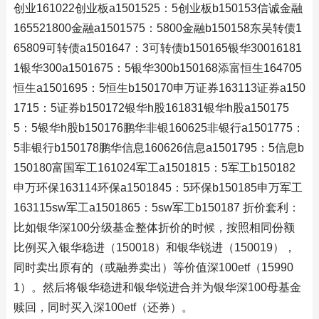
创业161022创业板a1501525：5创业板b150153信诚金融
165521800金融a1501575：5800金融b150158东吴转债1
65809可转债a1501647：3可转债b150165银华30016181
1银华300a1501675：5银华300b150168添富恒生164705
恒生a1501695：5恒生b150170申万证券163113证券a150
1715：5证券b150172银华h股161831银华h股a150175
5：5银华h股b150176鹏华非银160625非银行a1501775：
5非银行b150178鹏华信息160626信息a1501795：5信息b
150180富国军工161024军工a1501815：5军工b150182
申万环保163114环保a1501845：5环保b150185申万军工
163115sw军工a1501865：5sw军工b150187 折价套利：
比如银华深100分级基金整体折价的时候，按照相同份额
比例买入银华稳进（150018）和银华锐进（150019），
同时卖出原有的（或融券卖出）等价值深100etf（15990
1）。然后将银华稳进和银华锐进合并为银华深100母基金
赎回，同时买入深100etf（还券）。