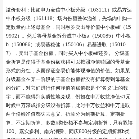
溢价套利：比如申万菱信中小板分级（163111）或易方达
中小板分级（161118）场内份额整体溢价，先场内申购一
定数量的上述母基金，同时融券卖出等价值中小板etf（15
9902）。然后将母基金拆分成中小板a（150085）中小板
b（150086）或易基稳健（150106）易基进取（15010
7），卖出子基金份额，同时买入中小板etf还券。 分级基
金折算是使得子基金份额获得可以按照净值赎回的母基金
形式的分红，从而保证交易价能体现净值的价值。如果某
分级基金在某一阶段的子基金份额都没有折算得到母基金
的分红，对它们进行任何净值的赋值都是个“名义”上的数
字，而不能得到实质性地兑现，例如在申万收益净值≤1元
时候申万深成指分级没有折算，此时申万收益和申万进取
两个份额净值都失去意义。折算分为到期折算、定期折
算、不定期折算。多数b类份额不参与定期折算，只有双禧
100、嘉实多利、南方消费、同庆800分级的定期折算b类